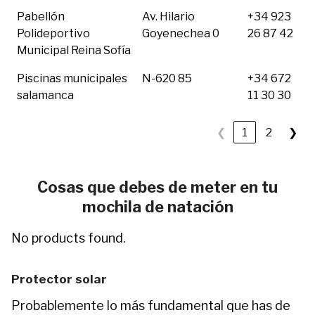
Pabellón
Av. Hilario
+34 923
Polideportivo
Goyenechea 0
26 87 42
Municipal Reina Sofía
Piscinas municipales
N-620 85
+34 672
salamanca
11 30 30
❮
1
2
❯
Cosas que debes de meter en tu
mochila de natación
No products found.
Protector solar
Probablemente lo más fundamental que has de