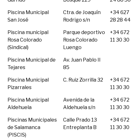
Piscina Municipal
Ctra. de Joaquín
+34 627
San José
Rodrigo s/n
28 28 44
Piscina municipal
Parque deportivo
+34 672
Rosa Colorado
Rosa Colorado
11 30 30
(Sindical)
Luengo
Piscina Municipal de
Av. Juan Pablo II
Tejares
85
Piscina Municipal
C. Ruiz Zorrilla 32
+34 672
Pizarrales
11 30 30
Piscina Municipal
Avenida de la
+34 672
Aldehuela
Aldehuela s/n
11 30 30
Piscinas Municipales
Calle Prado 13
+34 672
de Salamanca
Entreplanta B
11 30 30
(PISCIS)