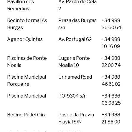
Pavillón dos
Av. Pardo de Cela
Remedios
2
Recinto termal As
Praza das Burgas
+34 988
Burgas
s/n
36 60 64
Agenor Quintas
Av. Portugal 62
+34 988
10 16 09
Piscinas de Ponte
Lugar a Ponte
+34 988
Noalla
Noalla 10
22 00 74
Piscina Municipal
Unnamed Road
+34 988
Porqueira
46 61 02
Piscina Municipal
PO-9304 s/n
+34 636
03 08 25
BeOne Pádel Oira
Paseo da Pravia
+34 988
Fluvial S/N
21 86 00